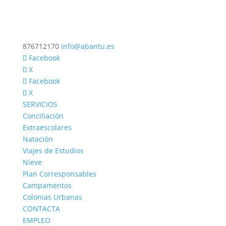
876712170
info@abantu.es
Facebook
X
Facebook
X
SERVICIOS
Conciliación
Extraescolares
Natación
Viajes de Estudios
Nieve
Plan Corresponsables
Campamentos
Colonias Urbanas
CONTACTA
EMPLEO