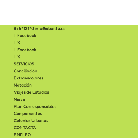
876712170
info@abantu.es
Facebook
X
Facebook
X
SERVICIOS
Conciliación
Extraescolares
Natación
Viajes de Estudios
Nieve
Plan Corresponsables
Campamentos
Colonias Urbanas
CONTACTA
EMPLEO