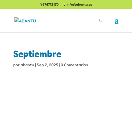
876712170
info@abantu.es
Septiembre
por
abantu
|
Sep 2, 2025
|
0 Comentarios