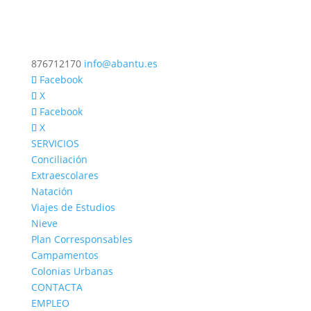
876712170
info@abantu.es
Facebook
X
Facebook
X
SERVICIOS
Conciliación
Extraescolares
Natación
Viajes de Estudios
Nieve
Plan Corresponsables
Campamentos
Colonias Urbanas
CONTACTA
EMPLEO