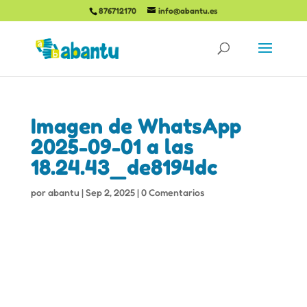
876712170
info@abantu.es
Imagen de WhatsApp
2025-09-01 a las
18.24.43_de8194dc
por
abantu
|
Sep 2, 2025
|
0 Comentarios